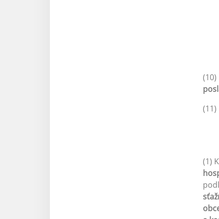
(10)
posl
(11)
(1) 
hosp
podľ
sťaž
obce