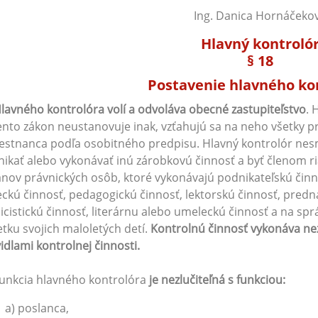
Ing. Danica Hornáčeko
Hlavný kontroló
§ 18
Postavenie hlavného ko
lavného kontrolóra volí a odvoláva obecné zastupiteľstvo
. 
ento zákon neustanovuje inak, vzťahujú sa na neho všetky 
stnanca podľa osobitného predpisu. Hlavný kontrolór nesm
ikať alebo vykonávať inú zárobkovú činnosť a byť členom r
nov právnických osôb, ktoré vykonávajú podnikateľskú čin
ckú činnosť, pedagogickú činnosť, lektorskú činnosť, predná
icistickú činnosť, literárnu alebo umeleckú činnosť a na sp
tku svojich maloletých detí.
Kontrolnú činnosť vykonáva nez
idlami kontrolnej činnosti.
Funkcia hlavného kontrolóra
je nezlučiteľná s funkciou:
a) poslanca,