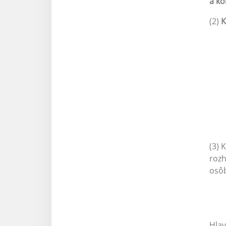
a ko
(2)
K
(3) 
rozh
osô
Hlav