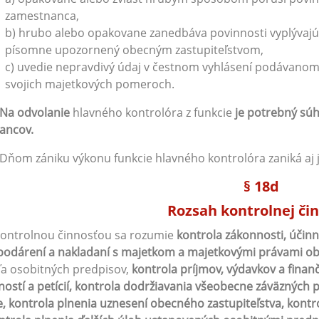
zamestnanca,
b) hrubo alebo opakovane zanedbáva povinnosti vyplývajúce
písomne upozornený obecným zastupiteľstvom,
c) uvedie nepravdivý údaj v čestnom vyhlásení podávanom 
svojich majetkových pomeroch.
Na odvolanie
hlavného kontrolóra z funkcie
je potrebný súh
ancov.
 Dňom zániku výkonu funkcie hlavného kontrolóra zaniká aj
§ 18d
Rozsah kontrolnej čin
Kontrolnou činnosťou sa rozumie
kontrola zákonnosti, účinn
odárení a nakladaní s majetkom a majetkovými právami ob
a osobitných predpisov,
kontrola príjmov, výdavkov a finan
ností a petícií, kontrola dodržiavania všeobecne záväzných
, kontrola plnenia uznesení obecného zastupiteľstva, kontr