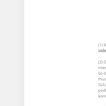
(1) 
vzde
(2) 
mies
60 d
musí
Súča
podľ
komu