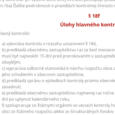
n.16a) Ďalšie podrobnosti o pravidlách kontrolnej činnost
§ 18f
Úlohy hlavného kontr
Hlavný kontrolór
a) vykonáva kontrolu v rozsahu ustanovení § 18d,
b) predkladá obecnému zastupiteľstvu raz za šesť mesiacov
musí byť najneskôr 15 dní pred prerokovaním v zastupiteľ
obvyklým,
c) vypracúva odborné stanoviská k návrhu rozpočtu obce 
jeho schválením v obecnom zastupiteľstve,
d) predkladá správu o výsledkoch kontroly priamo obecné
zasadnutí,
e) predkladá obecnému zastupiteľstvu najmenej raz ročne s
dní po uplynutí kalendárneho roku,
f) spolupracuje so štátnymi orgánmi vo veciach kontroly 
obci zo štátneho rozpočtu alebo zo štrukturálnych fondov 