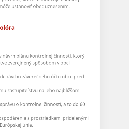
i môže ustanoviť obec uznesením.
olóra
 návrh plánu kontrolnej činnosti, ktorý
stve zverejnený spôsobom v obci
a k návrhu záverečného účtu obce pred
mu zastupiteľstvu na jeho najbližšom
právu o kontrolnej činnosti, a to do 60
hospodárenia s prostriedkami pridelenými
Európskej únie,