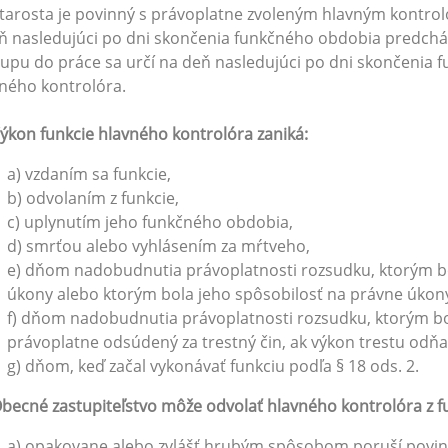
Starosta je povinný s právoplatne zvoleným hlavným kontr
ň nasledujúci po dni skončenia funkčného obdobia predch
upu do práce sa určí na deň nasledujúci po dni skončenia
ného kontrolóra.
ýkon funkcie hlavného kontrolóra zaniká:
a) vzdaním sa funkcie,
b) odvolaním z funkcie,
c) uplynutím jeho funkčného obdobia,
d) smrťou alebo vyhlásením za mŕtveho,
e) dňom nadobudnutia právoplatnosti rozsudku, ktorým b
úkony alebo ktorým bola jeho spôsobilosť na právne úko
f) dňom nadobudnutia právoplatnosti rozsudku, ktorým bo
právoplatne odsúdený za trestný čin, ak výkon trestu odň
g) dňom, keď začal vykonávať funkciu podľa § 18 ods. 2.
becné zastupiteľstvo môže odvolať hlavného kontrolóra z f
a) opakovane alebo zvlášť hrubým spôsobom poruší povi