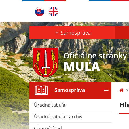
Samospráva
Oficiálne stránky
MUĽA
Samospráva
Hl
Úradná tabuľa
Úradná tabuľa - archív
Obecný úrad