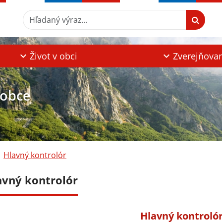
Hľadaný výraz...
Život v obci
Zverejňova
 obce
Hlavný kontrolór
avný kontrolór
Hlavný kontroló