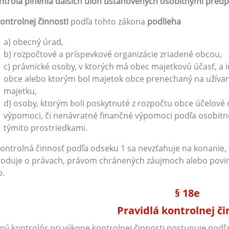
ntrola plnenia ďalších úloh ustanovených osobitnými predp
ontrolnej činnosti
podľa tohto zákona
podlieha
a) obecný úrad,
b) rozpočtové a príspevkové organizácie zriadené obcou,
c) právnické osoby, v ktorých má obec majetkovú účasť, a 
obce alebo ktorým bol majetok obce prenechaný na užívani
majetku,
d) osoby, ktorým boli poskytnuté z rozpočtu obce účelové 
výpomoci, či nenávratné finančné výpomoci podľa osobitn
týmito prostriedkami.
Kontrolná činnosť podľa odseku 1 sa nevzťahuje na konanie, 
oduje o právach, právom chránených záujmoch alebo povinn
b.
§ 18e
Pravidlá kontrolnej či
ný kontrolór pri výkone kontrolnej činnosti postupuje podľa