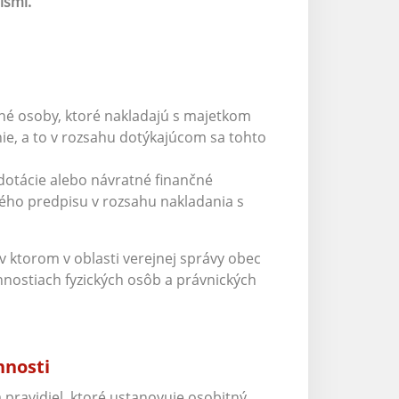
ismi.
iné osoby, ktoré nakladajú s majetkom
e, a to v rozsahu dotýkajúcom sa tohto
dotácie alebo návratné finančné
ého predpisu v rozsahu nakladania s
v ktorom v oblasti verejnej správy obec
ostiach fyzických osôb a právnických
nnosti
 pravidiel, ktoré ustanovuje osobitný