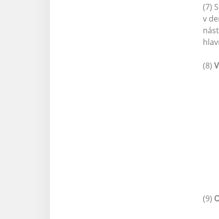
(7) 
v de
nást
hlav
(8)
V
(9)
O