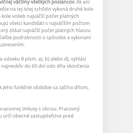
ičnej väčšiny všetkých poslancov.
Ak ani
ešte na tej istej schôdzi vykoná druhé kolo
m kole volieb najväčší počet platných
pujú všetci kandidáti s najväčším počtom
orý získal najväčší počet platných hlasov.
 Ďalšie podrobnosti o spôsobe a vykonaní
c uznesením.
odseku 8 písm. a), b) alebo d), vyhlási
li najneskôr do 60 dní odo dňa skončenia
.
Jeho funkčné obdobie sa začína dňom,
 pracovnej zmluvy s obcou. Pracovný
 určí obecné zastupiteľstvo pred