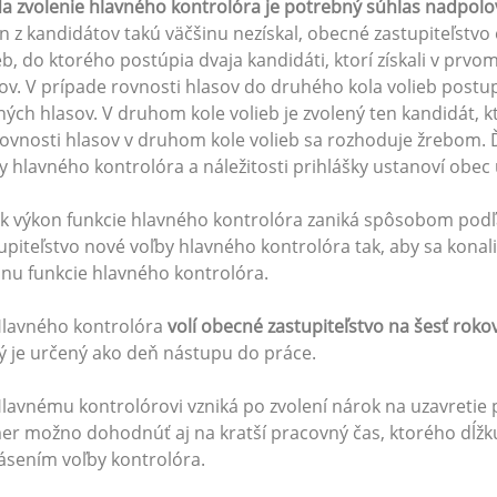
a zvolenie hlavného kontrolóra je potrebný súhlas nadpolov
n z kandidátov takú väčšinu nezískal, obecné zastupiteľstvo 
eb, do ktorého postúpia dvaja kandidáti, ktorí získali v prvo
ov. V prípade rovnosti hlasov do druhého kola volieb postu
ných hlasov. V druhom kole volieb je zvolený ten kandidát, kt
rovnosti hlasov v druhom kole volieb sa rozhoduje žrebom.
y hlavného kontrolóra a náležitosti prihlášky ustanoví obe
Ak výkon funkcie hlavného kontrolóra zaniká spôsobom podľa 
upiteľstvo nové voľby hlavného kontrolóra tak, aby sa kona
nu funkcie hlavného kontrolóra.
Hlavného kontrolóra
volí obecné zastupiteľstvo na šesť rokov
ý je určený ako deň nástupu do práce.
Hlavnému kontrolórovi vzniká po zvolení nárok na uzavretie
r možno dohodnúť aj na kratší pracovný čas, ktorého dĺžku
ásením voľby kontrolóra.