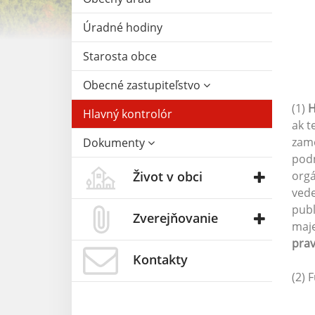
Úradné hodiny
Starosta obce
Obecné zastupiteľstvo
(1)
H
Hlavný kontrolór
ak t
zame
Dokumenty
podn
Život v obci
orgá
vede
publ
Zverejňovanie
maje
prav
Kontakty
(2) 