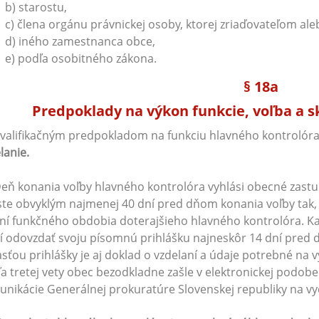
b) starostu,
c) člena orgánu právnickej osoby, ktorej zriaďovateľom ale
d) iného zamestnanca obce,
e) podľa osobitného zákona.
§ 18a
Predpoklady na výkon funkcie, voľba a 
Kvalifikačným predpokladom na funkciu hlavného kontrolóra
lanie.
Deň konania voľby hlavného kontrolóra vyhlási obecné zastu
te obvyklým najmenej 40 dní pred dňom konania voľby tak,
ní funkčného obdobia doterajšieho hlavného kontrolóra. K
 odovzdať svoju písomnú prihlášku najneskôr 14 dní pred
sťou prihlášky je aj doklad o vzdelaní a údaje potrebné na vy
a tretej vety obec bezodkladne zašle v elektronickej podob
nikácie Generálnej prokuratúre Slovenskej republiky na vyda