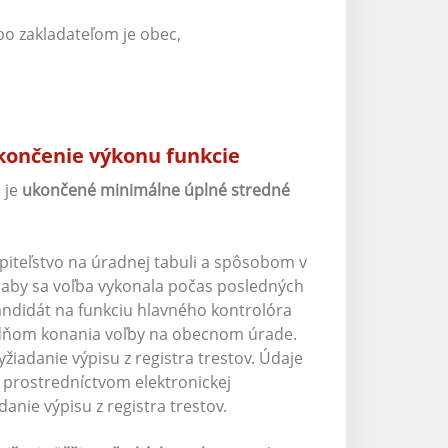
bo zakladateľom je obec,
skončenie výkonu funkcie
 je
ukončené minimálne úplné stredné
piteľstvo na úradnej tabuli a spôsobom v
 aby sa voľba vykonala počas posledných
andidát na funkciu hlavného kontrolóra
 dňom konania voľby na obecnom úrade.
žiadanie výpisu z registra trestov. Údaje
e prostredníctvom elektronickej
nie výpisu z registra trestov.