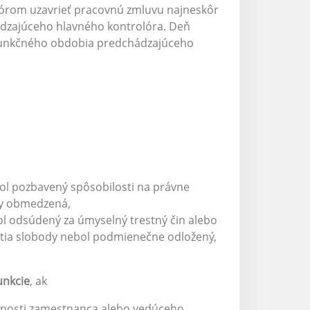
olórom uzavrieť pracovnú zmluvu najneskôr
ádzajúceho hlavného kontrolóra. Deň
 funkčného obdobia predchádzajúceho
ol pozbavený spôsobilosti na právne
ny obmedzená,
l odsúdený za úmyselný trestný čin alebo
atia slobody nebol podmienečne odložený,
unkcie
, ak
nnosti zamestnanca alebo vedúceho