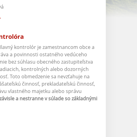
vá
r
ntrolóra
Hlavný kontrolór je zamestnancom obce a
práva a povinnosti ostatného vedúceho
ie bez súhlasu obecného zastupiteľstva
iadiacich, kontrolných alebo dozorných
nosť. Toto obmedzenie sa nevzťahuje na
šateľskú činnosť, prekladateľskú činnosť,
rávu vlastného majetku alebo správu
ávisle a nestranne v súlade so základnými