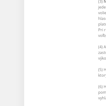
(3)
N
jede
voli
hlas
plat
Pri 
voľb
(4) 
zast
výko
(5) 
ktor
(6) 
pome
vyhl