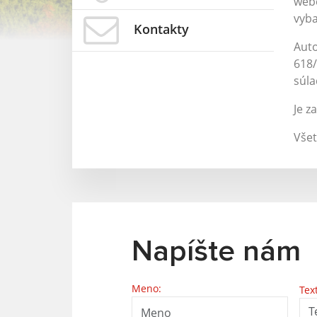
webe
vyb
Kontakty
Auto
618/
súl
Je z
Všet
Napíšte nám
Meno:
Tex