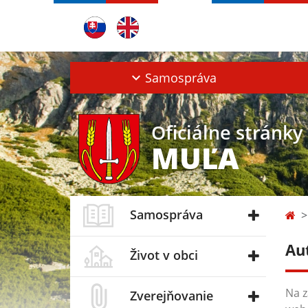
Samospráva
Oficiálne stránky
MUĽA
Samospráva
Au
Život v obci
Na z
Zverejňovanie