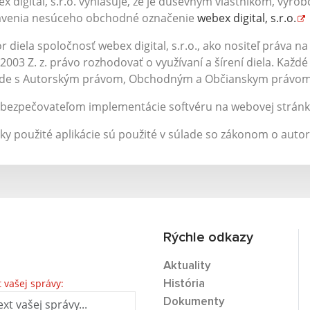
x digital, s.r.o. vyhlasuje, že je duševným vlastníkom, vý
avenia nesúceho obchodné označenie
webex digital, s.r.o.
r diela spoločnosť webex digital, s.r.o., ako nositeľ práva na
2003 Z. z. právo rozhodovať o využívaní a šírení diela. Kaž
ade s Autorským právom, Obchodným a Občianskym právom
abezpečovateľom implementácie softvéru na webovej strán
ky použité aplikácie sú použité v súlade so zákonom o auto
Rýchle odkazy
Aktuality
t vašej správy:
História
Dokumenty