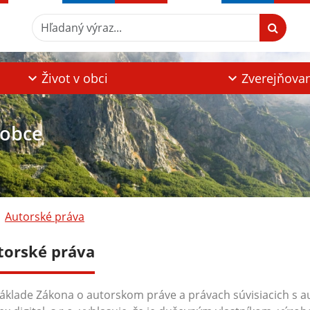
Hľadaný výraz...
Život v obci
Zverejňova
 obce
Autorské práva
torské práva
áklade Zákona o autorskom práve a právach súvisiacich s a