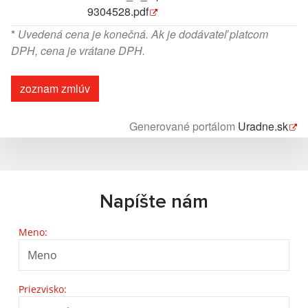
9304528.pdf
*
Uvedená cena je konečná. Ak je dodávateľ platcom
DPH, cena je vrátane DPH.
zoznam zmlúv
Generované portálom
Uradne.sk
Napíšte nám
Meno:
Priezvisko: