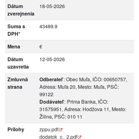
Dátum
18-05-2026
zverejnenia
Suma s
43489.9
DPH*
Mena
€
Dátum
12-05-2026
uzavretia
Zmluvná
Odberateľ
: Obec Muľa, IČO: 00650757,
strana
Adresa: Muľa 20, Mesto: Muľa, PSČ:
99122
Dodávateľ
: Prima Banka, IČO:
31575951, Adresa: Hodžova 11, Mesto:
Žilina, PSČ: 010 11
Prílohy
zppu.pdf
dodatok_c._2.pdf